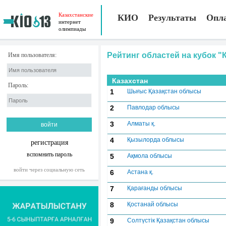
Казахстанские
КИО
Результаты
Опл
интернет
олимпиады
Рейтинг областей на кубок "
Имя пользователя:
Казахстан
Пароль:
1
Шығыс Қазақстан облысы
2
Павлодар облысы
3
Алматы қ.
4
Қызылорда облысы
регистрация
вспомнить пароль
5
Ақмола облысы
войти через социальную сеть
6
Астана қ.
7
Қарағанды облысы
8
Қостанай облысы
9
Солтүстік Қазақстан облысы