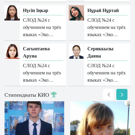
Нүсіп Іңкәр
Нұрай Нұртай
СЛОД №24 с
СЛОД №24 с
обучением на трёх
обучением на трёх
языках «Эко…
языках «Эко…
Сагынтаева
Сериккызы
Аруна
Даяна
СЛОД №24 с
СЛОД №24 с
обучением на трёх
обучением на трёх
языках «Эко…
языках «Эко…
Стипендиаты КИО