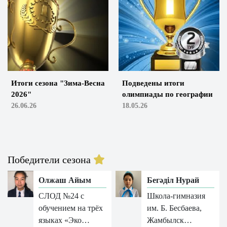
Итоги сезона "Зима-Весна
Подведены итоги
2026"
олимпиады по географии
26.06.26
18.05.26
Победители сезона
Олжаш Айым
Бегәділ Нурай
СЛОД №24 с
Школа-гимназия
обучением на трёх
им. Б. Бесбаева,
языках «Эко…
Жамбылск…