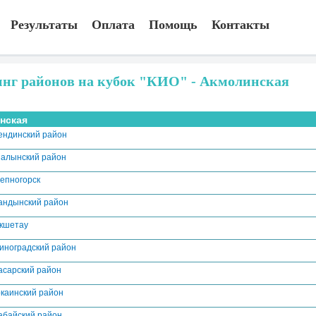
Результаты
Оплата
Помощь
Контакты
инг районов на кубок "КИО" - Акмолинская
нская
ендинский район
алынский район
тепногорск
андынский район
окшетау
иноградский район
асарский район
каинский район
абайский район