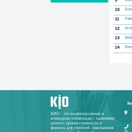
9
10
Еси
11
Рай
12
Аст
13
Шор
14
Еги
Ко
КИО – это индивидуальные и
командные олимпиады с заданиями
разного уровня сложности и
формата для учителей, школьников