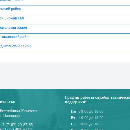
льский район
он Биржан сал
раханский район
тандинский район
ндыкольский район
График работы службы техническ
нтакты:
поддержки:
Республика Казахстан
Пн
с 9:00 до 18:00
г. Павлодар
Вт
с 9:00 до 18:00
Ср
с 9:00 до 18:00
+7 (7182) 20-87-85
+7 (777) 403-93-51