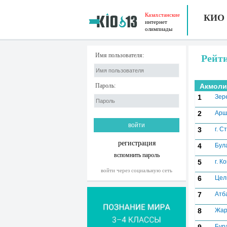
Казахстанские
КИО
интернет
олимпиады
Имя пользователя:
Рейт
Пароль:
Акмоли
1
Зер
2
Арш
3
г. С
регистрация
4
Бул
вспомнить пароль
5
г. К
войти через социальную сеть
6
Цел
7
Атб
8
Жар
Бур