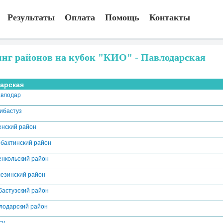
Результаты
Оплата
Помощь
Контакты
инг районов на кубок "КИО" - Павлодарская
арская
авлодар
кибастуз
енский район
бактинский район
енкольский район
езинский район
бастузский район
лодарский район
ксу