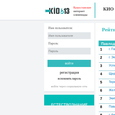
Казахстанские
КИО
интернет
олимпиады
Имя пользователя:
Рейт
Пароль:
Павлод
1
г. П
2
г. Э
3
Усп
регистрация
4
Щер
вспомнить пароль
5
Тер
войти через социальную сеть
6
Жел
7
Эки
8
Пав
г. А