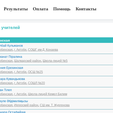
Результаты
Оплата
Помощь
Контакты
 учителей
нская
лбай Кульжанов
юбинская
,
г. Актобе
,
СОШГ им Д. Конаева
жанат Піралина
юбинская
,
Шалкарский район
,
Школа-лицей №5
ения Ерехинская
юбинская
,
г. Актобе
,
ОСШ №25
сара Кувандыкова
юбинская
,
г. Актобе
,
СОШЛ №20
ан Тілеп
юбинская
,
г. Актобе
,
Школа-лицей Кемел Билим
әуле Әбдімәлікқызы
юбинская
,
Иргизский район
,
СШ им. Т. Жургенова
ьнара Остафийчук