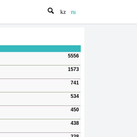
kz
ru
5556
1573
741
534
450
438
228