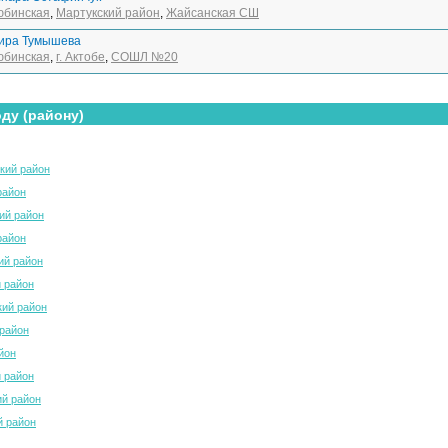
юбинская
,
Мартукский район
,
Жайсанская СШ
ира Тумышева
юбинская
,
г. Актобе
,
СОШЛ №20
ду (району)
кий район
район
ий район
район
ий район
 район
ий район
район
йон
 район
й район
й район