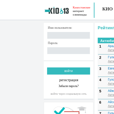
Казахстанские
КИО
интернет
олимпиады
Рейтинг
Имя пользователя:
Актюби
Пароль:
1
Ара
Акт
2
Гүл
Акт
3
Евг
Акт
4
Гул
регистрация
Акт
Забыли пароль?
5
Айж
войти через социальную сеть
Акт
6
Айс
Акт
7
Гул