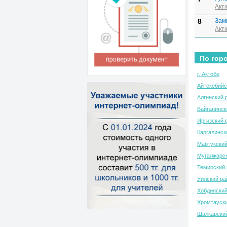
Акт
8
Зам
Акт
По горо
г. Актобе
Айтекебийс
Алгинский 
Байганинск
Иргизский 
Каргалинск
Мартукский
Мугалжарск
Темирский 
Уилский ра
Хобдинский
Хромтауски
Шалкарски