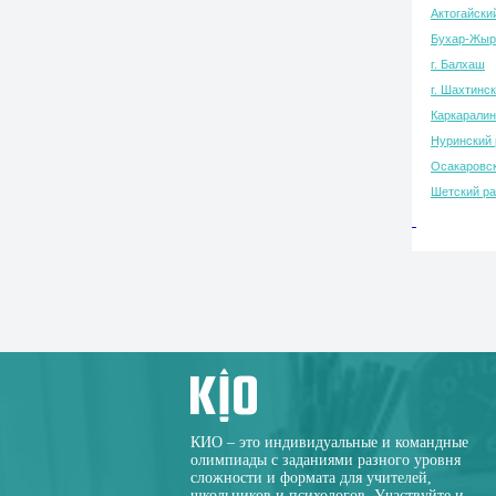
Актогайски
Бухар-Жыр
г. Балхаш
г. Шахтинск
Каркаралин
Нуринский 
Осакаровск
Шетский р
КИО – это индивидуальные и командные
олимпиады с заданиями разного уровня
сложности и формата для учителей,
школьников и психологов. Участвуйте и