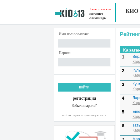
Казахстанские
КИО
интернет
олимпиады
Рейтинг
Имя пользователя:
Карага
Пароль:
1
Вер
Кар
2
Гул
Кар
3
Кун
Кар
4
Лар
регистрация
Кар
Забыли пароль?
5
Евг
войти через социальную сеть
Кар
6
Тат
Кар
7
Мар