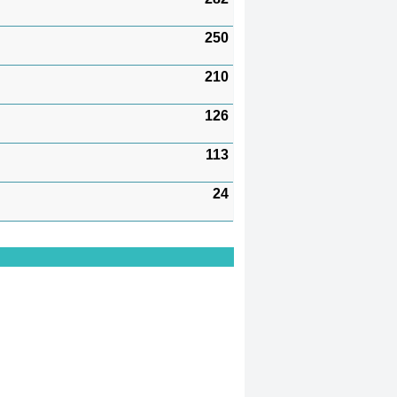
250
210
126
113
24