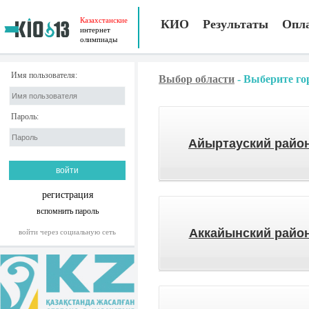
Казахстанские
КИО
Результаты
Опл
интернет
олимпиады
Имя пользователя:
Выбор области
-
Выберите го
Пароль:
Айыртауский райо
регистрация
вспомнить пароль
Аккайынский райо
войти через социальную сеть