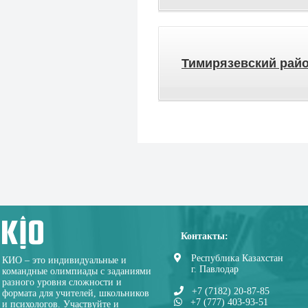
Тимирязевский рай
Контакты:
Республика Казахстан
КИО – это индивидуальные и
г. Павлодар
командные олимпиады с заданиями
разного уровня сложности и
+7 (7182) 20-87-85
формата для учителей, школьников
+7 (777) 403-93-51
и психологов. Участвуйте и