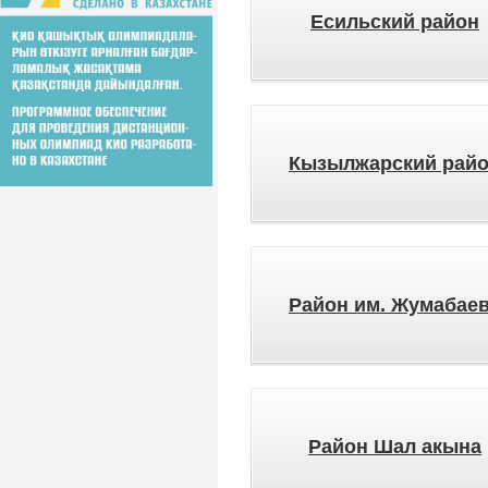
Есильский район
Кызылжарский рай
Район им. Жумабае
Район Шал акына