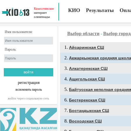
Казахстанские
КИО
Результаты
Опл
интернет
олимпиады
Имя пользователя:
Выбор области
-
Выбор город
Айсаринская СШ
Пароль:
Акжаркынская средняя школ
Алкатерекская СШ
Ащигольская СШ
регистрация
Байтусская неполная средня
вспомнить пароль
войти через социальную сеть
Бестерекская СШ
Бостандыкская СШ
Восходская СШ