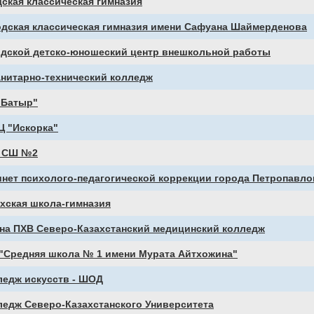
ская классическая гимназия
одская классическая гимназия имени Сафуана Шаймерденова
дской детско-юношеский центр внешкольной работы
анитарно-технический колледж
"Батыр"
Ц "Искорка"
 СШ №2
нет психолого-педагогической коррекции города Петропавло
хская школа-гимназия
 на ПХВ Северо-Казахстанский медицинский колледж
 "Средняя школа № 1 имени Мурата Айтхожина"
ледж искусств - ШОД
ледж Северо-Казахстанского Университета