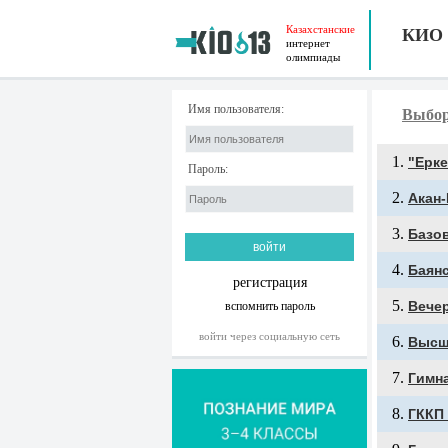
Казахстанские
КИО
интернет
олимпиады
Имя пользователя:
Выбор
"Ерк
Пароль:
Акан
Базо
Баян
регистрация
Вече
вспомнить пароль
войти через социальную сеть
Высш
Гимн
ГККП