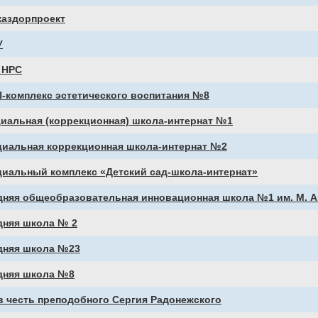
каздорпроект
У
 НРС
-комплекс эстетического воспитания №8
иальная (коррекционная) школа-интернат №1
циальная коррекционная школа-интернат №2
циальный комплекс «Детский сад-школа-интернат»
дняя общеобразовательная инновационная школа №1 им. М. 
дняя школа № 2
дняя школа №23
дняя школа №8
 честь преподобного Сергия Радонежского