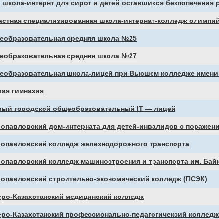
 школа-интернт для сирот и детей оставшихся безпопечения 
астная специализированная школа-интернат-колледж олимпий
еобразовательная средняя школа №25
еобразовательная средняя школа №27
еобразовательная школа-лицей при Высшем колледже имени
вая гимназия
вый городской общеобразовательный IT — лицей
ропавловский дом-интерната для детей-инвалидов с поражен
ропавловский колледж железнодорожного транспорта
ропавловский колледж машиностроения и транспорта им. Бай
ропавловский строительно-экономический колледж (ПСЭК)
еро-Казахстанский медицинский колледж
еро-Казахстанский профессионально-педагогичексий колледж