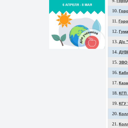
Город
Гор
Горо
Гум
Д/с 
ДУВ
ЗВО
Каби
Каза
КГП
КГУ
Кол
Кол