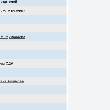
родителей
ского резерва
 М. Жумабаева
ием ОДА
кена Ашимова