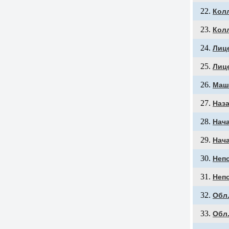
Кол
Кол
Лиц
Лице
Маш
Наз
Нач
Нач
Неп
Неп
Обл
Обл.