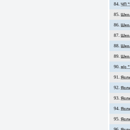
ЧП 
Шко
Шко
Шко
Шко
Шко
я/с 
Ясли
Ясл
Ясли
Ясл
Ясли
Ясли