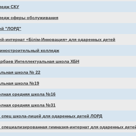
ледж СКУ
ледж сферы обслуживания
ей "ЛОРД"
й-интернат «Білім-Инновация» для одаренных детей
иностроительный колледж
арбаев Интеллектуальная школа ХБН
альная школа № 22
альная школа №19
олная средняя школа №16
олная средняя школа №31
. спец школа-лицей для одаренных детей ЛОРД
 специализированная гимназия-интернат для одаренных дете