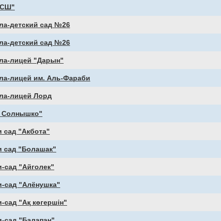
"СШ"
ла-детский сад №26
ла-детский сад №26
ла-лицей "Дарын"
ла-лицей им. Аль-Фараби
ла-лицей Лорд
" Солнышко"
 сад "Акбота"
и сад "Болашак"
-сад "Айголек"
и-сад "Алёнушка"
-сад "Ақ көгершін"
-сад "Балапан"