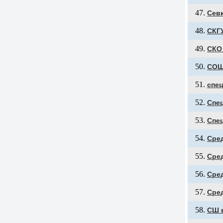
Сев
СКГ
СКО
СОШ
спец
Спе
Спе
Сре
Сре
Сре
Сре
СШ в