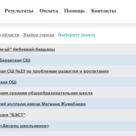
Результаты
Оплата
Помощь
Контакты
 области
-
Выбор города
-
Выберите школу
ем-ай" бөбекжай-бақшасы
-Баракская СШ
вая СШ №23 по проблемам развития и воспитания
ская ОШ
рняя средняя общеобразовательная школа
ий колледж имени Магжана Жумабаева
азия "БЭСТ"
 «Дворец школьников»