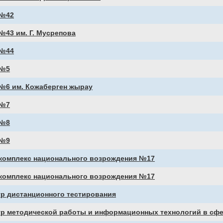
№42
43 им. Г. Мусрепова
№44
№5
№6 им. Кожаберген жырау
№7
№8
№9
комплекс национального возрождения №17
комплекс национального возрождения №17
тр дистанционного тестирования
тр методической работы и информационных технологий в сф