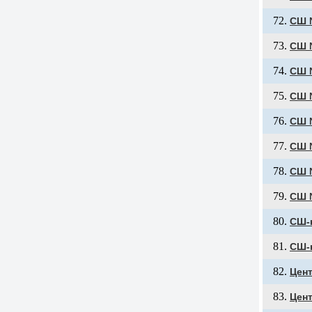
СШ 
СШ №
СШ 
СШ 
СШ 
СШ 
СШ 
СШ 
СШ-
СШ-
Цен
Цен