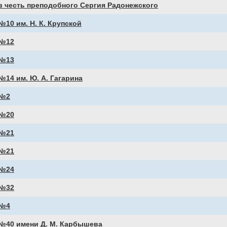
 честь преподобного Сергия Радонежского
10 им. Н. К. Крупской
№12
№13
14 им. Ю. А. Гагарина
№2
№20
№21
№21
№24
№32
№4
№40 имени Д. М. Карбышева