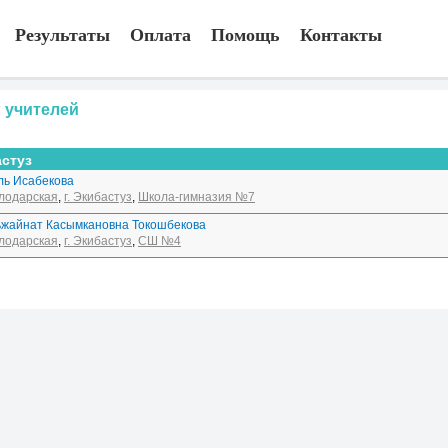
Результаты
Оплата
Помощь
Контакты
 учителей
астуз
ль Исабекова
лодарская
,
г. Экибастуз
,
Школа-гимназия №7
ьжайнат Касымкановна Токошбекова
лодарская
,
г. Экибастуз
,
СШ №4