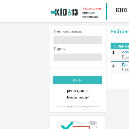
Казахстанские
КИО
интернет
олимпиады
Рейтинг
Имя пользователя:
г. Экиб
Пароль:
1
Асе
Пав
2
Гул
Пав
регистрация
Забыли пароль?
войти через социальную сеть