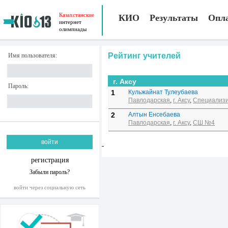
Казахстанские
КИО
Результаты
Опл
интернет
олимпиады
Рейтинг учителей
Имя пользователя:
г. Аксу
Пароль:
1
Кульжайнат Тулеубаева
Павлодарская
,
г. Аксу
,
Специализи
2
Алтын Енсебаева
Павлодарская
,
г. Аксу
,
СШ №4
регистрация
Забыли пароль?
войти через социальную сеть