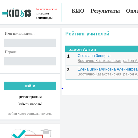
Казахстанские
КИО
Результаты
Опл
интернет
олимпиады
Рейтинг учителей
Имя пользователя:
район Алтай
Пароль:
1
Светлана Зенцова
Восточно-Казахстанская
,
район А
2
Елена Виниаминовна Алейникова
Восточно-Казахстанская
,
район А
регистрация
Забыли пароль?
войти через социальную сеть