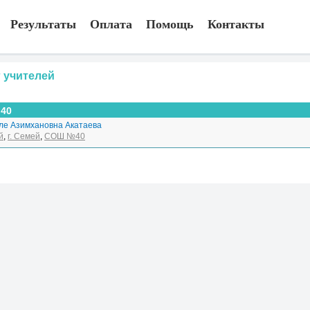
Результаты
Оплата
Помощь
Контакты
 учителей
40
ле Азимхановна Акатаева
й
,
г. Семей
,
СОШ №40