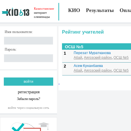
Казахстанские
КИО
Результаты
Опл
интернет
олимпиады
Рейтинг учителей
Имя пользователя:
ОСШ №5
Пароль:
1
Перезат Муратканова
Абай
,
Аягозский район
,
ОСШ №5
2
Асем Кунанбаева
Абай
,
Аягозский район
,
ОСШ №5
регистрация
Забыли пароль?
войти через социальную сеть