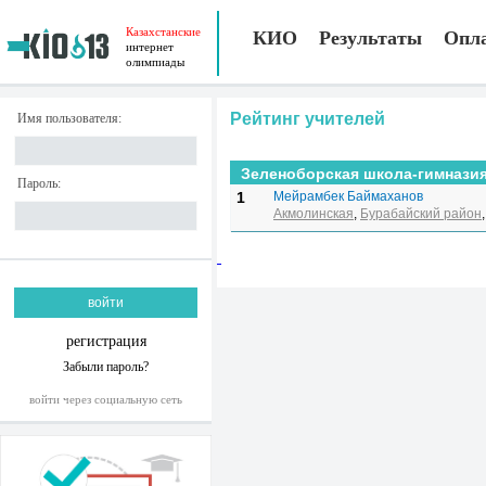
Казахстанские
КИО
Результаты
Опл
интернет
олимпиады
Рейтинг учителей
Имя пользователя:
Зеленоборская школа-гимнази
Пароль:
1
Мейрамбек Баймаханов
Акмолинская
,
Бурабайский район
регистрация
Забыли пароль?
войти через социальную сеть