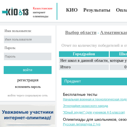
Казахстанские
КИО
Результаты
Опл
интернет
олимпиады
Имя пользователя:
Выбор области
-
Алматинска
Отчет по количеству победителей и о
Пароль:
Город|район
Шко
Нет школ в данной области, которые 
Итого
0
регистрация
Предмет
вспомнить пароль
Бесплатные тесты
войти через социальную сеть
Начальная военная и технологическая подг
Этнография казахского народа
"Юный эрудит" (для учеников 4-5 классов)
Олимпиады для школьников, сезон
Русская литература 2 тур