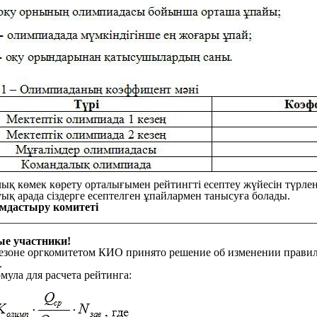
қ көмек көрету орталығымен рейтингті есептеу жүйесін түрленді
ық арада сіздерге есептелген ұпайлармен танысуға болады.
дастыру комитеті
________________________________________________________
е участники!
езоне оргкомитетом КИО принято решение об изменении правил
.
мула для расчета рейтинга: