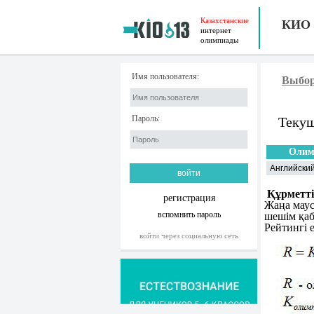
Казахстанские
КИО
интернет
олимпиады
Имя пользователя:
Выбор
Пароль:
Текущ
Олим
Английский
Құрметт
регистрация
Жаңа маус
вспомнить пароль
шешім қа
Рейтингі 
войти через социальную сеть