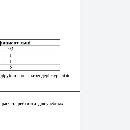
руінің соңғы кезеңдері жүргілізіп
_______________________________________
 расчета рейтинга для учебных