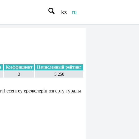
kz
ru
л
Коэффициент
Начисленный рейтинг
3
5.250
 есептеу ережелерін өзгерту туралы