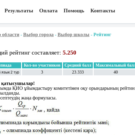
Результаты
Оплата
Помощь
Контакты
 области
-
Выбор города
-
Выбор школы
-
Рейтинг
ий рейтинг составляет:
5.250
пиада
Кол-во участников
Средний балл
Максимальный бал
3
23.333
40
 язык 2 тур
і қатысушылар!
ымда ҚИО ұйымдастыру комитетімен оқу орындарының рейтингті
былданды.
есептеудің жаңа формуласы.