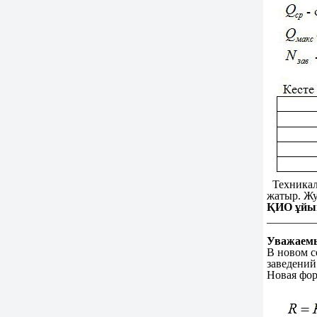
Техникалы
жатыр. Жу
ҚИО ұйым
________
Уважаемы
В новом с
заведений
Новая фор