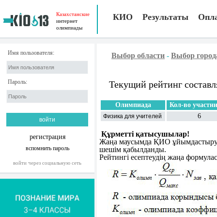
Казахстанские
КИО
Результаты
Опл
интернет
олимпиады
Имя пользователя:
Выбор области
-
Выбор город
Пароль:
Текущий рейтинг составл
Олимпиада
Кол-во участн
6
Физика для учителей
Құрметті қатысушылар!
регистрация
Жаңа маусымда ҚИО ұйымдастыру к
вспомнить пароль
шешім қабылданды.
Рейтингі есептеудің жаңа формула
войти через социальную сеть