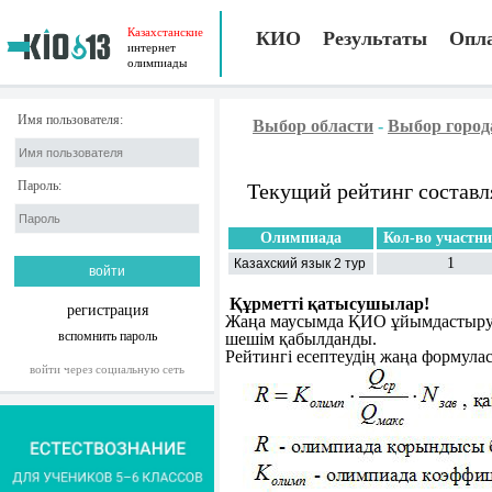
Казахстанские
КИО
Результаты
Опл
интернет
олимпиады
Имя пользователя:
Выбор области
-
Выбор город
Пароль:
Текущий рейтинг составл
Олимпиада
Кол-во участн
1
Казахский язык 2 тур
Құрметті қатысушылар!
регистрация
Жаңа маусымда ҚИО ұйымдастыру к
вспомнить пароль
шешім қабылданды.
Рейтингі есептеудің жаңа формула
войти через социальную сеть