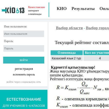
Казахстанские
КИО
Результаты
Опл
интернет
олимпиады
Имя пользователя:
Выбор области
-
Выбор город
Пароль:
Текущий рейтинг составл
Олимпиада
Кол-во участн
4
Казахский язык 2 тур
Құрметті қатысушылар!
регистрация
Жаңа маусымда ҚИО ұйымдастыру к
вспомнить пароль
шешім қабылданды.
Рейтингі есептеудің жаңа формула
войти через социальную сеть