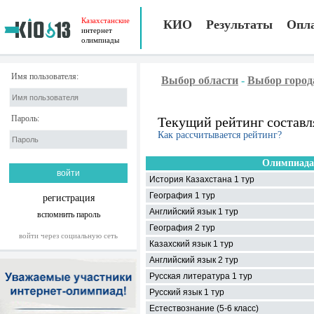
Казахстанские
КИО
Результаты
Опл
интернет
олимпиады
Имя пользователя:
Выбор области
-
Выбор город
Пароль:
Текущий рейтинг составл
Как рассчитывается рейтинг?
Олимпиада
История Казахстана 1 тур
География 1 тур
регистрация
Английский язык 1 тур
вспомнить пароль
География 2 тур
войти через социальную сеть
Казахский язык 1 тур
Английский язык 2 тур
Русская литература 1 тур
Русский язык 1 тур
Естествознание (5-6 класс)