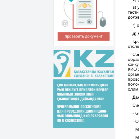
в)
тести
должн
г)
д) 
Кр
отсл
Со
обра
конк
КИО 
орган
пров
поло
олим
Да
Си
- 
-
O
-
M
-
M