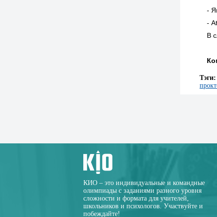
-
Я
-
A
В 
Ко
Тэги
прокт
КИО – это индивидуальные и командные
олимпиады с заданиями разного уровня
сложности и формата для учителей,
школьников и психологов. Участвуйте и
побеждайте!