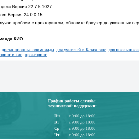
ндекс Версия 22.7.5.1027
tom Версия 24.0.0.15
случае проблем с прокторингом, обновите браузер до указанных ве
манда КИО
:
дистанционные олимпиады
для учителей в Казахстане
для школьников
оринг в кио
прокторинг
График работы службы
технической поддержки:
Пн
с 9:00 до 18:00
Вт
с 9:00 до 18:00
Ср
с 9:00 до 18:00
Чт
с 9:00 до 18:00