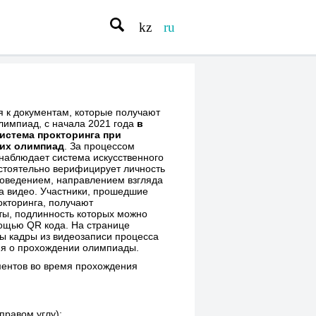
kz
ru
 к документам, которые получают
лимпиад, c начала 2021 года
в
истема прокторинга при
их олимпиад
. За процессом
аблюдает система искусственного
остоятельно верифицирует личность
 поведением, направлением взгляда
а видео. Участники, прошедшие
окторинга, получают
ы, подлинность которых можно
мощью QR кода. На странице
ы кадры из видеозаписи процесса
ия о прохождении олимпиады.
ентов во время прохождения
правом углу);