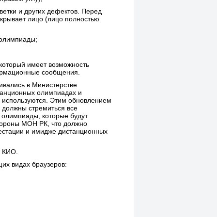
ветки и других дефектов. Перед
скрывает лицо (лицо полностью
 олимпиады
;
 который имеет возможность
ормационные сообщения.
ивались в Министерстве
станционных олимпиадах и
е используются. Этим обновлением
й должны стремиться все
о олимпиады, которые будут
тороны МОН РК, что должно
естации и имидже дистанционных
х КИО.
их видах браузеров: