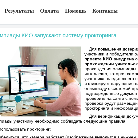
Результаты
Оплата
Помощь
Контакты
мпиады КИО запускают систему прокторинга
Для повышения доверия
участники и победители о
проекте КИО внедрена с
прохождении учительск
прохождения олимпиады н
интеллекта, которая сам
участника, следит за его
и фиксирует нарушения н
олимпиаду с системой пр
подтвержденные документ
проверить на сайте с по
проверки будут размещен
прокторинга и информац
Для верификации докум
пиады участнику необходимо соблюдать следующие правила:
использовать прокторинг;
 убедиться, что камера работает (изображение выводится в нижнем 