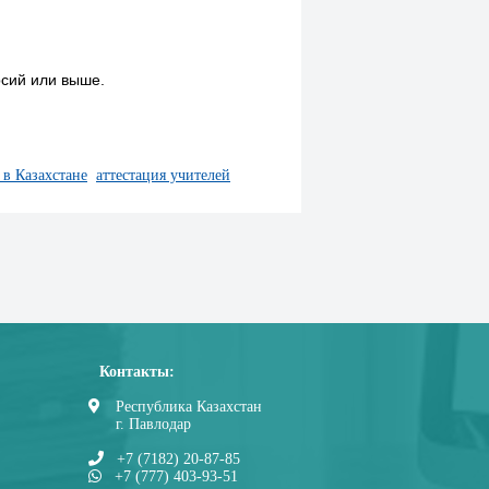
рсий или выше.
 в Казахстане
аттестация учителей
Контакты:
Республика Казахстан
г. Павлодар
+7 (7182) 20-87-85
+7 (777) 403-93-51