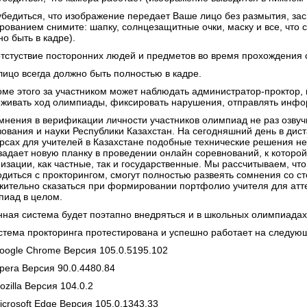
 убедиться, что изображение передает Ваше лицо без размытия, зас
рованием снимите: шапку, солнцезащитные очки, маску и все, что 
о быть в кадре).
 отстуствие посторонних людей и предметов во время прохождения
лицо всегда должно быть полностью в кадре.
оме этого за участником может наблюдать администратор-проктор,
еживать ход олимпиады, фиксировать нарушения, отправлять инф
мнения в верификации личности участников олимпиад не раз озвуч
зования и науки Республики Казахстан. На сегодняшний день в ди
урсах для учителей в Казахстане подобные технические решения н
задает новую планку в проведении онлайн соревнований, к которо
изации, как частные, так и государственные. Мы рассчитываем, чт
одиться с прокторингом, смогут полностью развеять сомнения со с
жительно сказаться при формировании портфолио учителя для атт
пиад в целом.
нная система будет поэтапно внедряться и в школьных олимпиада
стема прокторинга протестирована и успешно работает на следующ
Google Chrome Версия 105.0.5195.102
pera Версия 90.0.4480.84
ozilla Версия 104.0.2
icrosoft Edge Версия 105.0.1343.33