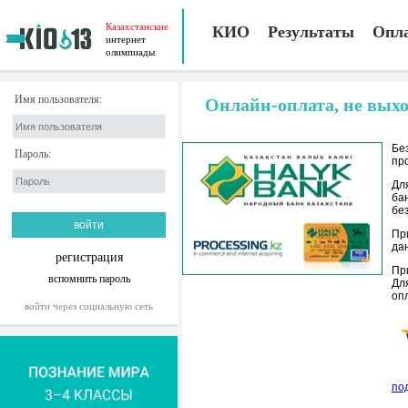
Казахстанские
КИО
Результаты
Опл
интернет
олимпиады
Имя пользователя:
Онлайн-оплата, не выхо
Бе
Пароль:
пр
Дл
ба
бе
Пр
да
регистрация
Пр
вспомнить пароль
Дл
оп
войти через социальную сеть
по