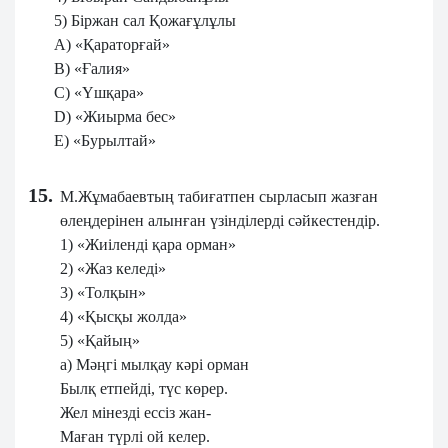
5) Біржан сал Қожағұлұлы
A) «Қараторғай»
B) «Ғалия»
C) «Үшқара»
D) «Жиырма бес»
E) «Бурылтай»
15.
М.Жұмабаевтың табиғатпен сырласып жазған
өлеңдерінен алынған үзінділерді сәйкестендір.
1) «Жиіленді қара орман»
2) «Жаз келеді»
3) «Толқын»
4) «Қысқы жолда»
5) «Қайың»
a) Мәңгі мылқау кәрі орман
Былқ етпейді, түс көрер.
Жел мінезді ессіз жан-
Маған түрлі ой келер.