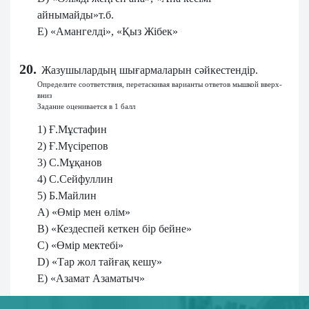
айнымайды»т.б.
E) «Амангелді», «Қыз Жібек»
20.
Жазушылардың шығармаларын сәйкестендір.
Определите соответствия, перетаскивая варианты ответов мышкой вверх-
вниз
Задание оценивается в 1 балл
1) Ғ.Мұстафин
2) Ғ.Мүсірепов
3) С.Мұқанов
4) С.Сейфуллин
5) Б.Майлин
A) «Өмір мен өлім»
B) «Кездеспей кеткен бір бейне»
C) «Өмір мектебі»
D) «Тар жол тайғақ кешу»
E) «Азамат Азаматыч»