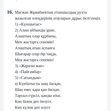
16.
Мағжан Жұмабаевтың отаншылдық рухта
жазылған өлеңдерінің атауларын дұрыс белгілеңіз.
1) «Күншығыс»
2) Алаш айбынды ұран,
Алаштың олар құрбаны,
Мен жастарға сенемін!
Алаштың атын аспанға
Шығарар олар бір таңда,
Мен жастарға сенемін!
3) «Жаралы жан»
4) «Пайғамбар»
5) «Сағындым»
a) Күнбатысты шаң басқан,
Шаң емес қара қан басқан.
Тарсыл-гүрсіл, қанды атыс.
Көп білем деп бөлуге,
Көп күлем деп өлуге