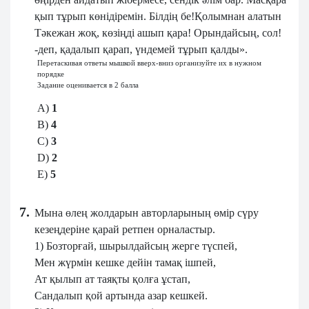
қып тұрып көнідіремін. Білдің бе!Қолымнан алатын
Тәкежан жоқ, көзіңді ашып қара! Орындайсың, сол!
-деп, қадалып қарап, үндемей тұрып қалды».
Перетаскивая ответы мышкой вверх-вниз организуйте их в нужном
порядке
Задание оценивается в 2 балла
A)
1
B)
4
C)
3
D)
2
E)
5
7.
Мына өлең жолдарын авторларының өмір сүру
кезеңдеріне қарай ретпен орналастыр.
1) Бозторғай, шырылдайсың жерге түспей,
Мен жүрмін кешке дейін тамақ ішпей,
Ат қылып ат таяқты қолға ұстап,
Сандалып қой артында азар кешкей.