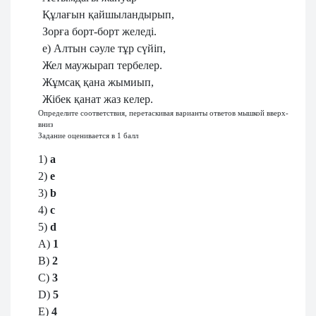
Құлағын қайшыландырып,
Зорға борт-борт желеді.
e) Алтын сәуле тұр сүйіп,
Жел маужырап тербелер.
Жұмсақ қана жымиып,
Жібек қанат жаз келер.
Определите соответствия, перетаскивая варианты ответов мышкой вверх-
вниз
Задание оценивается в 1 балл
1)
a
2)
e
3)
b
4)
c
5)
d
A)
1
B)
2
C)
3
D)
5
E)
4