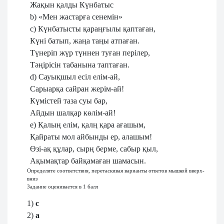
Жақын қалды Күнбатыс
b) «Мен жастарға сенемін»
c) Күнбатысты қараңғылы қаптаған,
Күні батып, жаңа таңы атпаған.
Түнеріп жүр түннен туған перілер,
Тәңірісін табанына таптаған.
d) Сауықшыл есіл елім-ай,
Сарыарқа сайран жерім-ай!
Күмістей таза суы бар,
Айдын шалқар көлім-ай!
e) Қалың елім, қалң қара ағашым,
Қайраты мол айбынды ер, алашым!
Өзі-ақ құлар, сырң берме, сабыр қыл,
Ақымақтар байқамаған шамасын.
Определите соответствия, перетаскивая варианты ответов мышкой вверх-
вниз
Задание оценивается в 1 балл
1)
c
2)
a