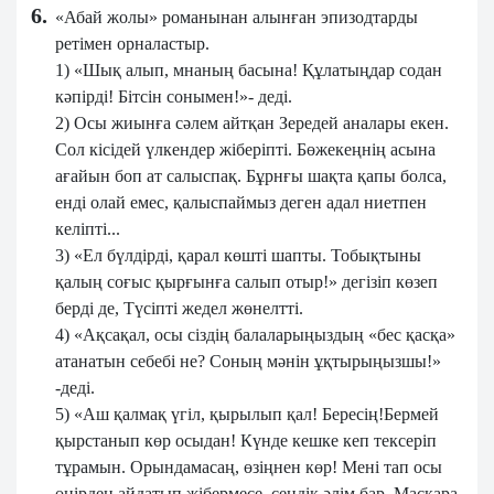
6.
«Абай жолы» романынан алынған эпизодтарды
ретімен орналастыр.
1) «Шық алып, мнаның басына! Құлатыңдар содан
кәпірді! Бітсін сонымен!»- деді.
2) Осы жиынға сәлем айтқан Зередей аналары екен.
Сол кісідей үлкендер жіберіпті. Бөжекеңнің асына
ағайын боп ат салыспақ. Бұрнғы шақта қапы болса,
енді олай емес, қалыспаймыз деген адал ниетпен
келіпті...
3) «Ел бүлдірді, қарал көшті шапты. Тобықтыны
қалың соғыс қырғынға салып отыр!» дегізіп көзеп
берді де, Түсіпті жедел жөнелтті.
4) «Ақсақал, осы сіздің балаларыңыздың «бес қасқа»
атанатын себебі не? Соның мәнін ұқтырыңызшы!»
-деді.
5) «Аш қалмақ үгіл, қырылып қал! Бересің!Бермей
қырстанып көр осыдан! Күнде кешке кеп тексеріп
тұрамын. Орындамасаң, өзіңнен көр! Мені тап осы
өңірден айдатып жібермесе, сендік әлім бар. Масқара