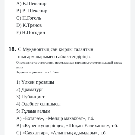
A) В.Шекспир
B) В. Шекспир
C) Н.Гоголь
D) К.Тренов
E) Н.Погодин
18.
С.Мұқановтың сан қырлы талантын
шығармаларымен сәйкестендіріңіз.
Определите соответствия, перетаскивая варианты ответов мышкой вверх-
вниз
Задание оценивается в 1 балл
1) Үлкен прозашы
2) Драматург
3) Публицист
4) Әдебиет сыншысы
5) Ғұлама ғалым
A) «Ботагөз», «Мөлдір махаббат», т.б.
B) «Күрес күндерінде», «Шоқан Уәлиханов», т.б.
C) «Саяхаттар», «Алыптың адымдары», т.б.