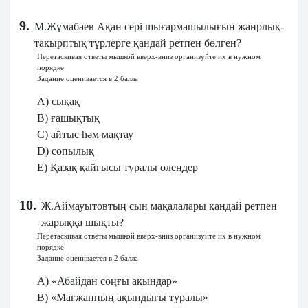
9.
М.Жұмабаев Ақан сері шығармашылығын жанрлық-
тақырптық түрлерге қандай ретпен бөлген?
Перетаскивая ответы мышкой вверх-вниз организуйте их в нужном
порядке
Задание оценивается в 2 балла
A) сықақ
B) ғашықтық
C) айтыс һәм мақтау
D) сопылық
E) Қазақ қайғысы туралы өлеңдер
10.
Ж.Аймауытовтың сын мақалалары қандай ретпен
жарыққа шықты?
Перетаскивая ответы мышкой вверх-вниз организуйте их в нужном
порядке
Задание оценивается в 2 балла
A) «Абайдан соңғы ақындар»
B) «Мағжанның ақындығы туралы»