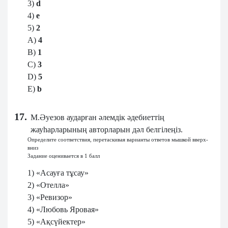
3)
d
4)
e
5)
2
A)
4
B)
1
C)
3
D)
5
E)
b
17.
М.Әуезов аударған әлемдік әдебиеттің
жауһарларының авторларын дәл белгілеңіз.
Определите соответствия, перетаскивая варианты ответов мышкой вверх-
вниз
Задание оценивается в 1 балл
1) «Асауға тұсау»
2) «Отелла»
3) «Ревизор»
4) «Любовь Яровая»
5) «Ақсүйектер»