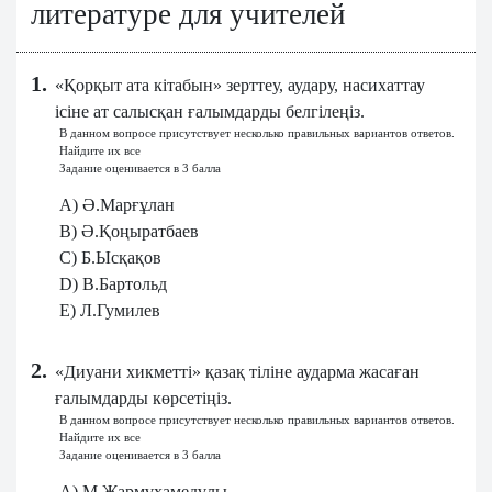
литературе для учителей
1.
«Қорқыт ата кітабын» зерттеу, аудару, насихаттау
ісіне ат салысқан ғалымдарды белгілеңіз.
В данном вопросе присутствует несколько правильных вариантов ответов.
Найдите их все
Задание оценивается в 3 балла
A) Ә.Марғұлан
B) Ә.Қоңыратбаев
C) Б.Ысқақов
D) В.Бартольд
E) Л.Гумилев
2.
«Диуани хикметті» қазақ тіліне аударма жасаған
ғалымдарды көрсетіңіз.
В данном вопросе присутствует несколько правильных вариантов ответов.
Найдите их все
Задание оценивается в 3 балла
A) М.Жармұхамедұлы