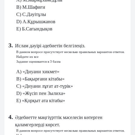
B) М.Шафиғи
C) С.Дәуітұлы
D) А.Құрышжанов
E) Б.Сағындықов
3.
Ислам дәуірі әдебиетін белгілеңіз.
В данном вопросе присутствует несколько правильных вариантов ответов.
Найдите их все
Задание оценивается в 3 балла
A) «Диуани хикмет»
B) «Бақырғани кітабы»
C) «Диуани лұғат ат-түрік»
D) «Жүсіп пен Зылиха»
E) «Қорқыт ата кітабы»
4.
Әдебиетте мәңгіүрттік мәселесін көтерген
қаламгерлерді көрсет.
В данном вопросе присутствует несколько правильных вариантов ответов.