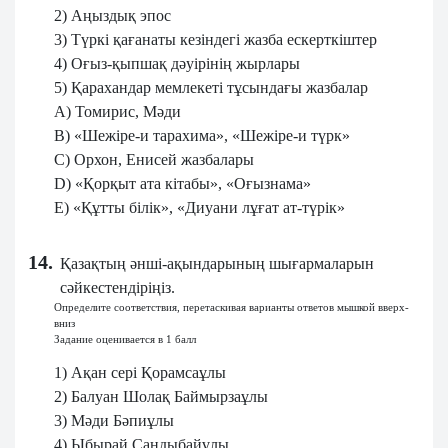
2) Аңыздық эпос
3) Түркі қағанаты кезіндегі жазба ескерткіштер
4) Оғыз-қыпшақ дәуірінің жырлары
5) Қарахандар мемлекеті тұсындағы жазбалар
A) Томирис, Мәди
B) «Шежіре-и тарахима», «Шежіре-и түрк»
C) Орхон, Енисей жазбалары
D) «Қорқыт ата кітабы», «Оғызнама»
E) «Құтты білік», «Диуани лұғат ат-түрік»
14.
Қазақтың әнші-ақындарының шығармаларын
сәйкестендіріңіз.
Определите соответствия, перетаскивая варианты ответов мышкой вверх-
вниз
Задание оценивается в 1 балл
1) Ақан сері Қорамсаұлы
2) Балуан Шолақ Баймырзаұлы
3) Мәди Бәпиұлы
4) Ыбырай Сандыбайұлы