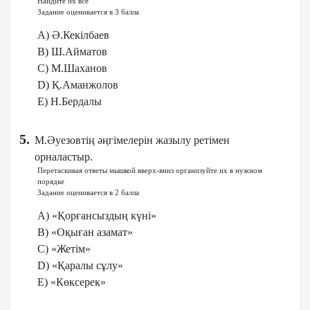
Найдите их все
Задание оценивается в 3 балла
A) Ә.Кекілбаев
B) Ш.Айматов
C) М.Шаханов
D) Қ.Аманжолов
E) Н.Бердалы
5.
М.Әуезовтің әңгімелерін жазылу ретімен
орналастыр.
Перетаскивая ответы мышкой вверх-вниз организуйте их в нужном
порядке
Задание оценивается в 2 балла
A) «Қорғансыздың күні»
B) «Оқыған азамат»
C) «Жетім»
D) «Қаралы сұлу»
E) «Көксерек»