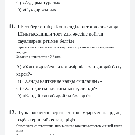
C) «Аударма туралы»
D) «Сұңқар жыры»
11.
І.Есенберлиннің «Көшпенділер» трилогиясында
Шыңғысханның төрт ұлы әкесіне қойған
сауалдарын ретімен белгіле.
Перетаскивая ответы мышкой вверх-вниз организуйте их в нужном
порядке
Задание оценивается в 2 балла
A) «Ұлы мәртебелі, әлем әміршісі, хан қандай болу
керек?»
B) «Ханды қайткенде халқы сыйлайды?»
C) «Хан қайткенде тағынан түспейді?»
D) «Қандай хан абыройлы болады?»
12.
Түркі әдебиетін зерттеген ғалымдар мен олардың
еңбектерін сәйкестендіріңіз.
Определите соответствия, перетаскивая варианты ответов мышкой вверх-
вниз