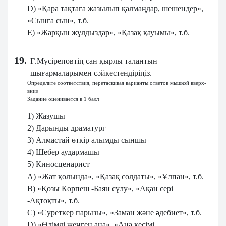
D) «Қара тақтаға жазылып қалмаңдар, шешендер»,
«Сынға сын», т.б.
E) «Жарқын жұлдыздар», «Қазақ қауымы», т.б.
19.
Ғ.Мүсіреповтің сан қырлы талантын
шығармаларымен сәйкестендіріңіз.
Определите соответствия, перетаскивая варианты ответов мышкой вверх-
вниз
Задание оценивается в 1 балл
1) Жазушы
2) Дарынды драматург
3) Алмастай өткір алымды сыншы
4) Шебер аудармашы
5) Киносценарист
A) «Жат қолында», «Қазақ солдаты», «Ұлпан», т.б.
B) «Қозы Көрпеш -Баян сұлу», «Ақан сері
-Ақтоқты», т.б.
C) «Суреткер парызы», «Заман және әдебиет», т.б.
D) «Өлімді жеңген ана», «Ана кесімі