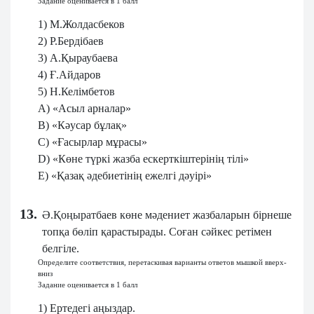
Задание оценивается в 1 балл
1) М.Жолдасбеков
2) Р.Бердібаев
3) А.Қыраубаева
4) Ғ.Айдаров
5) Н.Келімбетов
A) «Асыл арналар»
B) «Кәусар бұлақ»
C) «Ғасырлар мұрасы»
D) «Көне түркі жазба ескерткіштерінің тілі»
E) «Қазақ әдебиетінің ежелгі дәуірі»
13.
Ә.Қоңыратбаев көне мәдениет жазбаларын бірнеше
топқа бөліп қарастырады. Соған сәйкес ретімен
белгіле.
Определите соответствия, перетаскивая варианты ответов мышкой вверх-
вниз
Задание оценивается в 1 балл
1) Ертедегі аңыздар.