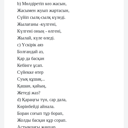
b) Мөлдіретіп көз жасын,
Жасымен жуып жартасын,
Сүйіп сылқ-сылқ күледі.
Жылағаны -күлгені,
Күлгені оның - өлгені,
Жылай, күле өледі.
c) Үскірік аяз
Болғандай аз,
Қар да басқан
Кебінге ұсап.
Сүйекке өтер
Суық құшақ...
Қашан, қайың,
Жетеді жаз?
d) Қараңғы түн, сар дала,
Көрінбейді айнала.
Боран соғып тұр борап,
Жолды басқан құр сорап.
Астымдағы жануар