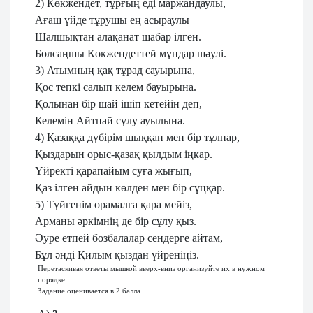
2) Көкжендет, тұрғың еді маржандаулы,
Ағаш үйде тұрушы ең асыраулы
Шалшықтан алақанат шабар ілген.
Болсаңшы Көкжендеттей мұндар шәулі.
3) Атымның қақ тұрад сауырына,
Қос тепкі салып келем бауырына.
Қолынан бір шай ішіп кетейін деп,
Келемін Айтпай сұлу ауылына.
4) Қазаққа дүбірім шыққан мен бір тұлпар,
Қыздарын орыс-қазақ қылдым іңкар.
Үйректі қарапайым суға жығып,
Қаз ілген айдын көлден мен бір сұңқар.
5) Түйгенім орамалға қара мейіз,
Арманы әркімнің де бір сұлу қыз.
Әуре етпей бозбалалар сендерге айтам,
Бұл әнді Қилым қыздан үйреніңіз.
Перетаскивая ответы мышкой вверх-вниз организуйте их в нужном
порядке
Задание оценивается в 2 балла