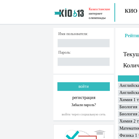
Казахстанские
КИО
интернет
олимпиады
Имя пользователя:
Рейти
Пароль:
Текущ
Колич
Английски
Английски
регистрация
Химия 1 т
Забыли пароль?
Биология 
Биология 
войти через социальную сеть
Химия 2 т
Математик
Физика 1 