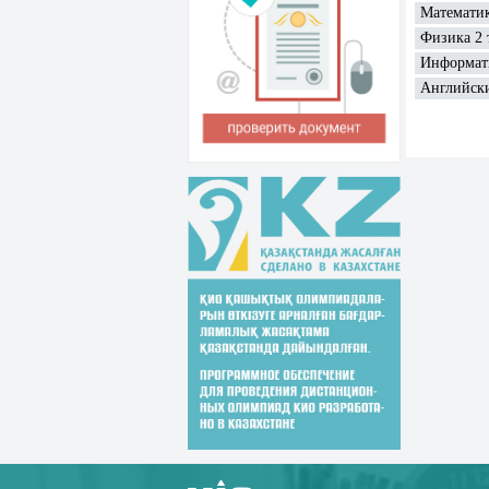
Математик
Физика 2 
Информати
Английски