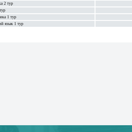
а 2 тур
тур
ка 1 тур
й язык 1 тур