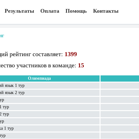
Результаты
Оплата
Помощь
Контакты
нг
ий рейтинг составляет:
1399
ество участников в команде:
15
Олимпиада
й язык 1 тур
й язык 2 тур
ур
1 тур
2 тур
ур
а 1 тур
тур