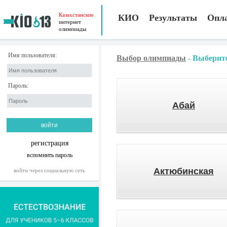
Казахстанские
КИО
Результаты
Опл
интернет
олимпиады
Имя пользователя:
Выбор олимпиады
-
Выберите
Пароль:
Абай
регистрация
вспомнить пароль
Актюбинская
войти через социальную сеть