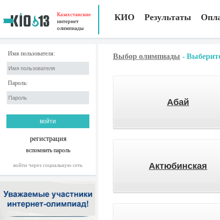
Казахстанские
КИО
Результаты
Опл
интернет
олимпиады
Имя пользователя:
Выбор олимпиады
-
Выберите
Пароль:
Абай
регистрация
вспомнить пароль
Актюбинская
войти через социальную сеть