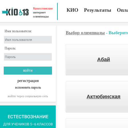
Казахстанские
КИО
Результаты
Опл
интернет
олимпиады
Имя пользователя:
Выбор олимпиады
-
Выберите
Пароль:
Абай
регистрация
вспомнить пароль
Актюбинская
войти через социальную сеть