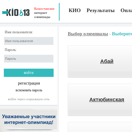
Казахстанские
КИО
Результаты
Опл
интернет
олимпиады
Имя пользователя:
Выбор олимпиады
-
Выберите
Пароль:
Абай
регистрация
вспомнить пароль
Актюбинская
войти через социальную сеть