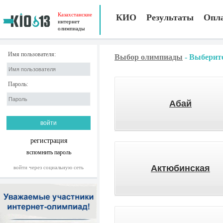
Казахстанские
КИО
Результаты
Опл
интернет
олимпиады
Имя пользователя:
Выбор олимпиады
-
Выберите
Пароль:
Абай
регистрация
вспомнить пароль
Актюбинская
войти через социальную сеть