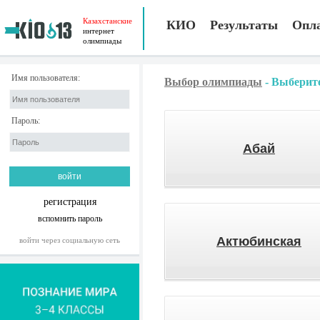
Казахстанские
КИО
Результаты
Опл
интернет
олимпиады
Имя пользователя:
Выбор олимпиады
-
Выберите
Пароль:
Абай
регистрация
вспомнить пароль
Актюбинская
войти через социальную сеть