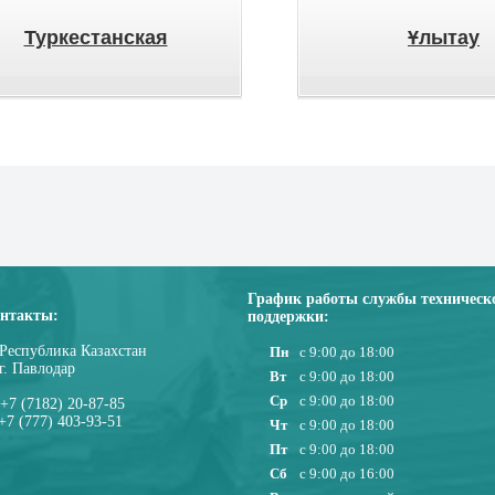
Туркестанская
Ұлытау
График работы службы техническ
нтакты:
поддержки:
Республика Казахстан
Пн
с 9:00 до 18:00
г. Павлодар
Вт
с 9:00 до 18:00
Ср
с 9:00 до 18:00
+7 (7182) 20-87-85
+7 (777) 403-93-51
Чт
с 9:00 до 18:00
Пт
с 9:00 до 18:00
Сб
с 9:00 до 16:00