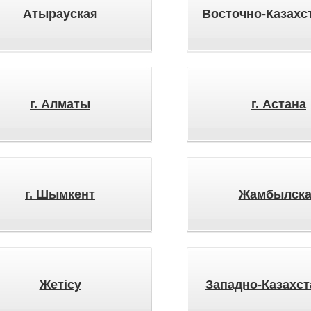
Атырауская
Восточно-Казахс
г. Алматы
г. Астана
г. Шымкент
Жамбылска
Жетісу
Западно-Казахст