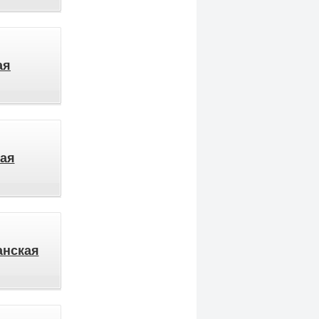
ая
ая
анская