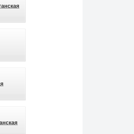
танская
я
анская