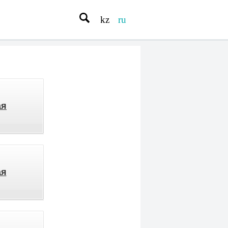
kz
ru
ая
ая