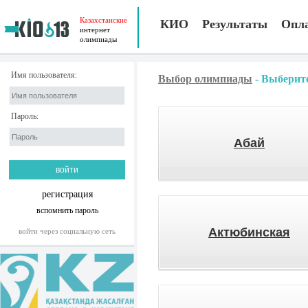
Казахстанские
КИО
Результаты
Опл
интернет
олимпиады
Имя пользователя:
Выбор олимпиады
-
Выберите
Пароль:
Абай
регистрация
вспомнить пароль
Актюбинская
войти через социальную сеть