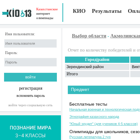
Казахстанские
КИО
Результаты
Опл
интернет
олимпиады
Имя пользователя:
Выбор области
-
Акмолинска
Отчет по количеству победителей и о
Пароль:
Город|район
Зерендинский район
Вик
Итого
регистрация
Предмет
вспомнить пароль
Бесплатные тесты
войти через социальную сеть
Начальная военная и технологическая подг
Этнография казахского народа
"Юный эрудит" (для учеников 4-5 классов)
Олимпиады для школьников, сезон
Русская литература 2 тур