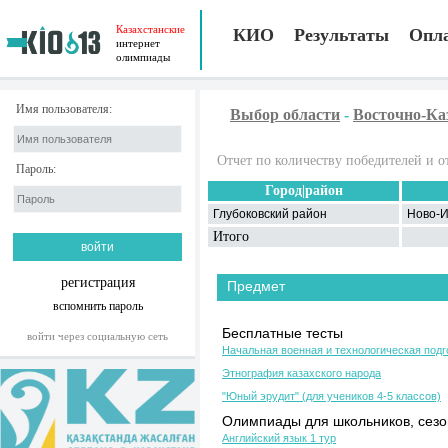
Казахстанские
КИО
Результаты
Опл
интернет
олимпиады
Имя пользователя:
Выбор области
-
Восточно-Ка
Отчет по количеству победителей и о
Пароль:
Город|район
Глубоковский район
Ново-
Итого
регистрация
Предмет
вспомнить пароль
Бесплатные тесты
войти через социальную сеть
Начальная военная и технологическая подг
Этнография казахского народа
"Юный эрудит" (для учеников 4-5 классов)
Олимпиады для школьников, сезон
Английский язык 1 тур