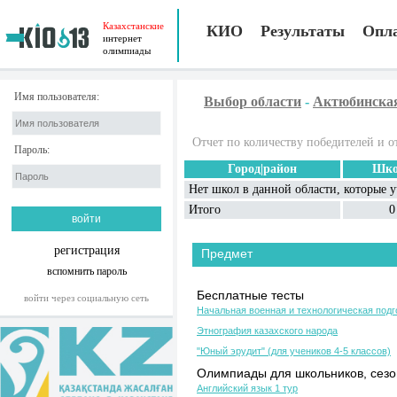
Казахстанские
КИО
Результаты
Опл
интернет
олимпиады
Имя пользователя:
Выбор области
-
Актюбинска
Отчет по количеству победителей и о
Пароль:
Город|район
Шко
Нет школ в данной области, которые 
Итого
0
регистрация
Предмет
вспомнить пароль
Бесплатные тесты
войти через социальную сеть
Начальная военная и технологическая подг
Этнография казахского народа
"Юный эрудит" (для учеников 4-5 классов)
Олимпиады для школьников, сезон
Английский язык 1 тур