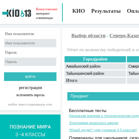
Казахстанские
КИО
Результаты
Опл
интернет
олимпиады
Имя пользователя:
Выбор области
-
Северо-Каза
Отчет по количеству победителей и о
Пароль:
Город|район
Аккайынский район
Смир
Тайыншинский район
Тайы
Итого
регистрация
вспомнить пароль
Предмет
войти через социальную сеть
Бесплатные тесты
Начальная военная и технологическая подг
Этнография казахского народа
"Юный эрудит" (для учеников 4-5 классов)
Олимпиады для школьников, сезон