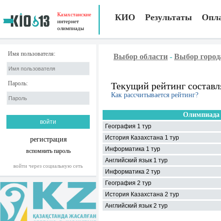
Казахстанские
КИО
Результаты
Опл
интернет
олимпиады
Имя пользователя:
Выбор области
-
Выбор город
Пароль:
Текущий рейтинг составл
Как рассчитывается рейтинг?
Олимпиада
География 1 тур
История Казахстана 1 тур
регистрация
Информатика 1 тур
вспомнить пароль
Английский язык 1 тур
войти через социальную сеть
Информатика 2 тур
География 2 тур
История Казахстана 2 тур
Английский язык 2 тур