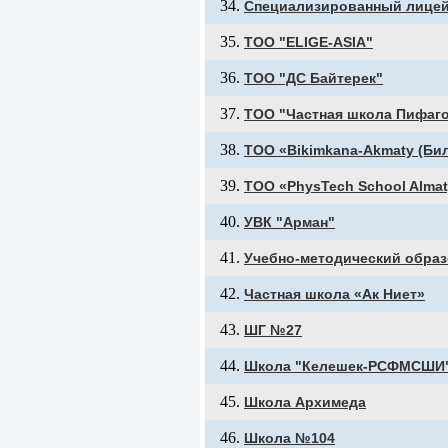
Специализированный лице
ТОО "ELIGE-ASIA"
ТОО "ДС Байтерек"
ТОО "Частная школа Пифаг
ТОО «Bikimkana-Akmaty (Би
ТОО «PhysTech School Alma
УВК "Арман"
Учебно-методический обра
Частная школа «Ак Ниет»
ШГ №27
Школа "Келешек-РСФМСШИ
Школа Архимеда
Школа №104