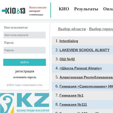
Казахстанские
КИО
Результаты
Опл
интернет
олимпиады
Имя пользователя:
Выбор области
-
Выбор город
Interdialog
Пароль:
LAKEVIEW SCHOOL ALMATY
OШ №42
«Школа Parasat Almaty»
регистрация
Алматинская Республиканск
вспомнить пароль
войти через социальную сеть
Гимназия «Самопознание» Н
Гимназия №1
Гимназия №111