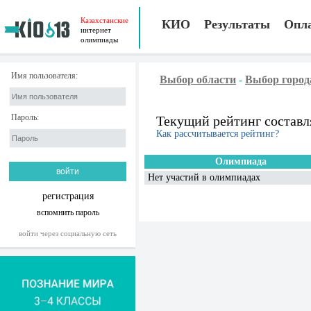
Казахстанские
КИО
Результаты
Опл
интернет
олимпиады
Имя пользователя:
Выбор области
-
Выбор город
Пароль:
Текущий рейтинг составл
Как рассчитывается рейтинг?
Олимпиада
Нет участий в олимпиадах
регистрация
вспомнить пароль
войти через социальную сеть