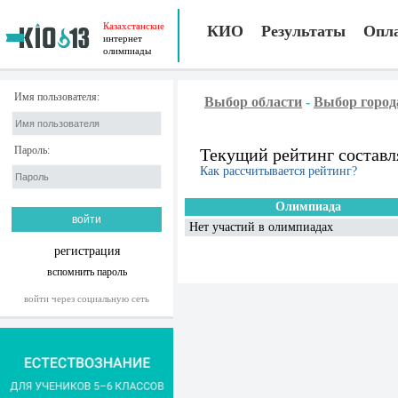
Казахстанские
КИО
Результаты
Опл
интернет
олимпиады
Имя пользователя:
Выбор области
-
Выбор город
Пароль:
Текущий рейтинг составл
Как рассчитывается рейтинг?
Олимпиада
Нет участий в олимпиадах
регистрация
вспомнить пароль
войти через социальную сеть