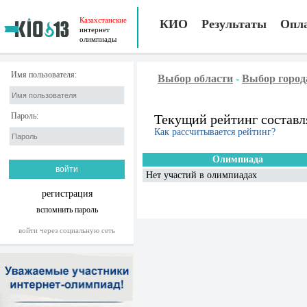
Казахстанские
КИО
Результаты
Опл
интернет
олимпиады
Имя пользователя:
Выбор области
-
Выбор город
Пароль:
Текущий рейтинг составл
Как рассчитывается рейтинг?
Олимпиада
Нет участий в олимпиадах
регистрация
вспомнить пароль
войти через социальную сеть