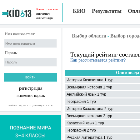
Казахстанские
КИО
Результаты
Опл
интернет
олимпиады
Имя пользователя:
Выбор области
-
Выбор город
Пароль:
Текущий рейтинг составл
Как рассчитывается рейтинг?
Олимпиада
История Казахстана 1 тур
Всемирная история 1 тур
регистрация
Английский язык 1 тур
вспомнить пароль
География 1 тур
войти через социальную сеть
История Казахстана 2 тур
Всемирная история 2 тур
Казахский язык 1 тур
География 2 тур
Русская литература 1 тур