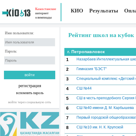
Казахстанские
КИО
Результаты
Опл
интернет
олимпиады
Имя пользователя:
Рейтинг школ на кубок
Пароль:
г. Петропавловск
1
Назарбаев Интеллектуальная шк
2
Гимназия "БЭСТ"
3
Специальный комплекс «Детский 
регистрация
4
СШ №44
вспомнить пароль
5
СШ в честь преподобного Сергия
войти через социальную сеть
6
СШ №40 имени Д. М. Карбышева
7
Первый городской общеобразова
8
СШ №10 им. Н. К. Крупской