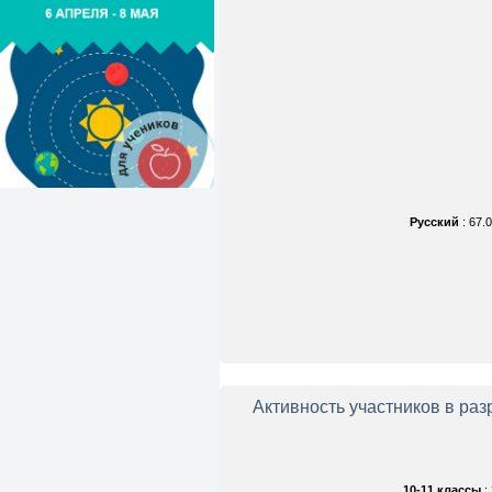
Русский
: 67.
Активность участников в ра
10-11 классы
: