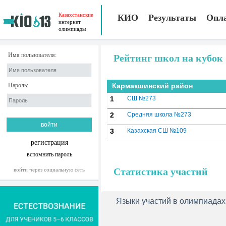
Казахстанские
КИО
Результаты
Опл
интернет
олимпиады
Имя пользователя:
Рейтинг школ на кубо
Пароль:
Кармакшинский район
1
СШ №273
2
Средняя школа №273
3
Казахская СШ №109
регистрация
вспомнить пароль
Статистика участий
войти через социальную сеть
Языки участий в олимпиадах