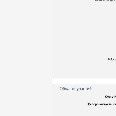
8-9 к
Области участий
Южно-К
Северо-казахстанс