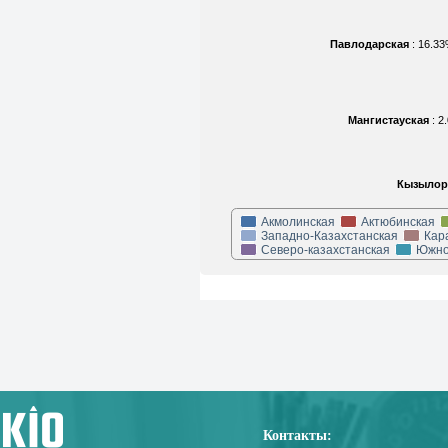
Павлодарская
: 16.3
Мангистауская
: 
Кызылор
Акмолинская
Актюбинская
Западно-Казахстанская
Кар
Северо-казахстанская
Южно
Контакты: