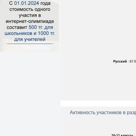
Русский
: 67.
Активность участников в ра
10-11 классы
: