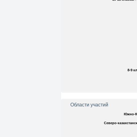
8-9 к
Области участий
Южно-К
Северо-казахстанс