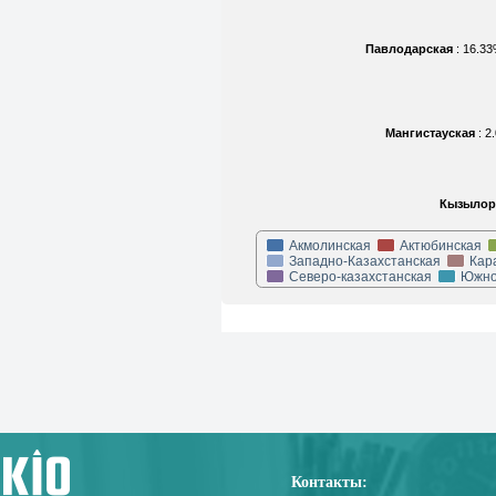
Павлодарская
: 16.3
Мангистауская
: 
Кызылор
Акмолинская
Актюбинская
Западно-Казахстанская
Кар
Северо-казахстанская
Южно
Контакты: