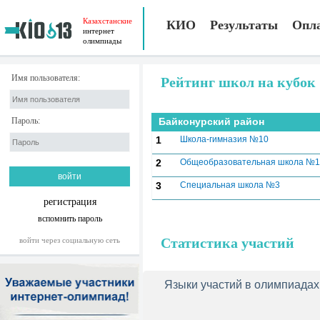
Казахстанские
КИО
Результаты
Опл
интернет
олимпиады
Имя пользователя:
Рейтинг школ на кубок
Пароль:
Байконурский район
1
Школа-гимназия №10
2
Общеобразовательная школа №1
3
Специальная школа №3
регистрация
вспомнить пароль
Статистика участий
войти через социальную сеть
Языки участий в олимпиадах