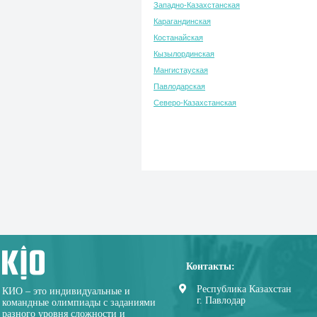
Западно-Казахстанская
Карагандинская
Костанайская
Кызылординская
Мангистауская
Павлодарская
Северо-Казахстанская
Контакты:
Республика Казахстан
КИО – это индивидуальные и
г. Павлодар
командные олимпиады с заданиями
разного уровня сложности и