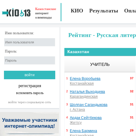
Казахстанские
КИО
Результаты
Опл
интернет
олимпиады
Имя пользователя:
Рейтинг - Русская лите
Пароль:
Казахстан
УЧИТЕЛЬ
1
Елена Воробьева
37
Костанайская
регистрация
2
Наталья Выходцева
32
вспомнить пароль
Карагандинская
войти через социальную сеть
3
Шолпан Сагандыкова
31
г. Астана
4
Ардак Сейтбекова
31
Жетісу
5
Елена Бармина
29
Костанайская