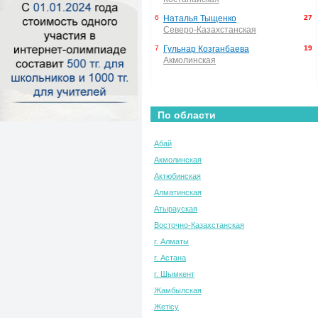
6
Наталья Тыщенко
27
Северо-Казахстанская
7
Гульнар Козганбаева
19
Акмолинская
По области
Абай
Акмолинская
Актюбинская
Алматинская
Атырауская
Восточно-Казахстанская
г. Алматы
г. Астана
г. Шымкент
Жамбылская
Жетісу