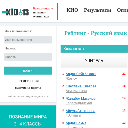
Казахстанские
КИО
Результаты
Опл
интернет
олимпиады
Имя пользователя:
Рейтинг - Русский язык
Пароль:
Казахстан
УЧИТЕЛЬ
1
Ардак Сейтбекова
21
Жетісу
регистрация
2
Светлана Светова
19
вспомнить пароль
Акмолинская
войти через социальную сеть
3
Жанабек Маселов
14
Карагандинская
4
Айгуль Атежанова
13
г. Алматы
5
Ардак Бакыт
13
г. Шымкент