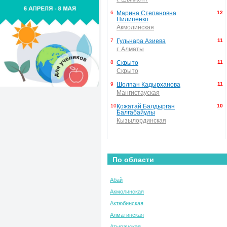
6
Марина Степановна
12
Пилипенко
Акмолинская
7
Гульнара Азиева
11
г. Алматы
8
Скрыто
11
Скрыто
9
Шолпан Кадырханова
11
Мангистауская
10
Қожатай Балдырған
10
Балғабайұлы
Кызылординская
По области
Абай
Акмолинская
Актюбинская
Алматинская
Атырауская