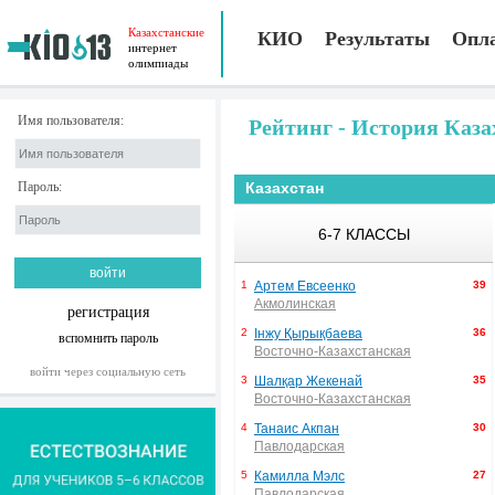
Казахстанские
КИО
Результаты
Опл
интернет
олимпиады
Имя пользователя:
Рейтинг - История Каза
Пароль:
Казахстан
6-7 КЛАССЫ
1
Артем Евсеенко
39
Акмолинская
регистрация
2
Інжу Қырықбаева
36
вспомнить пароль
Восточно-Казахстанская
войти через социальную сеть
3
Шалқар Жекенай
35
Восточно-Казахстанская
4
Танаис Акпан
30
Павлодарская
5
Камилла Мэлс
27
Павлодарская