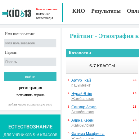
Казахстанские
КИО
Результаты
Опл
интернет
олимпиады
Имя пользователя:
Рейтинг - Этнография к
Пароль:
Казахстан
6-7 КЛАССЫ
1
Артур Тхай
33
г. Шымкент
регистрация
2
Нұрай Әтіш
29
вспомнить пароль
Жамбылская
войти через социальную сеть
3
Санжар Асқар
28
Актюбинская
4
Алина Кәрім
28
Жамбылская
5
Фатима Махфиева
28
Жамбылская