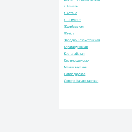
г. Алматы
г. Астана
г. Шымкент
Жамбылская
Жетісу
Западно-Казахстанская
Карагандинская
Костанайская
Кызылординская
Мангистауская
Павлодарская
Северо-Казахстанская