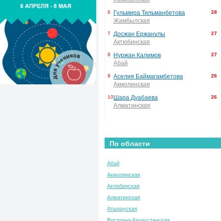
6
Гульмира Тильманбетова
28
Жамбылская
7
Досжан Ержанұлы
27
Актюбинская
8
Нуржан Калимов
27
Абай
9
Аселия Баймагамбетова
26
Акмолинская
10
Шара Дуабаева
26
Алматинская
По области
Абай
Акмолинская
Актюбинская
Алматинская
Атырауская
Восточно-Казахстанская